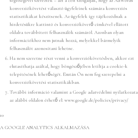
segítségével szereztek – azt a célt szolgálják, hogy az AdWords
konverziókövetést választó ügyfeleinek számára konverziós
statisztikákat készítsenek. Az ügyfelek így tájékozódnak a
hirdetésükre kattintó és konverziókövető címkével ellátott
oldalra továbbított felhasználók számáról. Azonban olyan
információkhoz nem jutnak hozzá, melyekkel bármelyik
felhasználót azonosítani lehetne.
Ha nem szeretne részt venni a konverziókövetésben, akkor ezt
elutasíthatja azáltal, hogy böngészőjében letiltja a cookie-k
telepítésének lehetőségét. Ezután Ön nem fog szerepelni a
konverziókövetési statisztikákban.
További információ valamint a Google adatvédelmi nyilatkozata
az alábbi oldalon érhető el: www.google.de/policies/privacy/
10
A GOOGLE ANALYTICS ALKALMAZÁSA