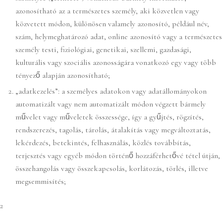
azonosítható az a természetes személy, aki közvetlen vagy
közvetett módon, különösen valamely azonosító, például név,
szám, helymeghatározó adat, online azonosító vagy a természetes
személy testi, fiziológiai, genetikai, szellemi, gazdasági,
kulturális vagy szociális azonosságára vonatkozó egy vagy több
tényező alapján azonosítható;
„adatkezelés”: a személyes adatokon vagy adatállományokon
automatizált vagy nem automatizált módon végzett bármely
művelet vagy műveletek összessége, így a gyűjtés, rögzítés,
rendszerezés, tagolás, tárolás, átalakítás vagy megváltoztatás,
lekérdezés, betekintés, felhasználás, közlés továbbítás,
terjesztés vagy egyéb módon történő hozzáférhetővé tétel útján,
összehangolás vagy összekapcsolás, korlátozás, törlés, illetve
megsemmisítés;
2