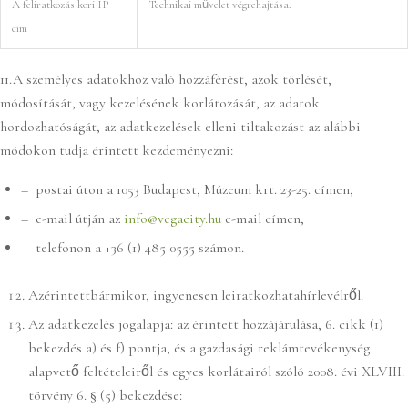
A feliratkozás kori IP
Technikai művelet végrehajtása.
cím
11.A személyes adatokhoz való hozzáférést, azok törlését,
módosítását, vagy kezelésének korlátozását, az adatok
hordozhatóságát, az adatkezelések elleni tiltakozást az alábbi
módokon tudja érintett kezdeményezni:
– postai úton a 1053 Budapest, Múzeum krt. 23-25. címen,
– e-mail útján az
info@vegacity.hu
e-mail címen,
– telefonon a +36 (1) 485 0555 számon.
Azérintettbármikor, ingyenesen leiratkozhatahírlevélről.
Az adatkezelés jogalapja: az érintett hozzájárulása, 6. cikk (1)
bekezdés a) és f) pontja, és a gazdasági reklámtevékenység
alapvető feltételeiről és egyes korlátairól szóló 2008. évi XLVIII.
törvény 6. § (5) bekezdése: