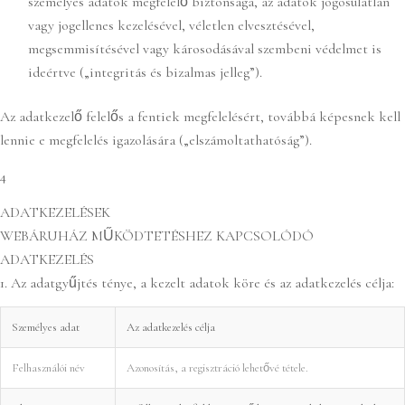
személyes adatok megfelelő biztonsága, az adatok jogosulatlan
vagy jogellenes kezelésével, véletlen elvesztésével,
megsemmisítésével vagy károsodásával szembeni védelmet is
ideértve („integritás és bizalmas jelleg”).
Az adatkezelő felelős a fentiek megfelelésért, továbbá képesnek kell
lennie e megfelelés igazolására („elszámoltathatóság”).
4
ADATKEZELÉSEK
WEBÁRUHÁZ MŰKÖDTETÉSHEZ KAPCSOLÓDÓ
ADATKEZELÉS
1. Az adatgyűjtés ténye, a kezelt adatok köre és az adatkezelés célja:
Személyes adat
Az adatkezelés célja
Felhasználói név
Azonosítás, a regisztráció lehetővé tétele.