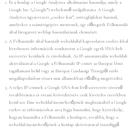
Ez a honlap a Google Analytics alkalmazást használja, amely a
Google Inc. („Google”) webelemző szolgáltatása. A Google
Analytics úgynevezett „cookie-kat”, szövegfájlokat használ,
amelyeket a számítógépére mentenek, így elősegítik Felhasználó
által látogatott weblap használatának elemzését.
A Felhasználó által használt weboldallal kapcsolatos cookie-kkal
létrehozott információk rendszerint a Google egyik USA-beli
szerverére kerülnek és tárolódnak. Az IP-anonimizálás weboldali
aktiválásával a Google a Felhasználó IP-címét az Európai Unió
tagállamain belül vagy az Európai Gazdasági Térségről szóló
megállapodásban részes más államokban előzőleg megrövidíti.
A teljes IP-címnek a Google USA-ban lévő szerverére történő
továbbítására és ottani lerövidítésére csak kivételes esetekben
kerül sor. Eme weboldal üzemeltetőjének megbízásából a Google
ezeket az információkat arra fogja használni, hogy kiértékelje,
hogyan használta a Felhasználó a honlapot, továbbá, hogy a
weboldal üzemeltetőjének a honlap aktivitásával összefüggő