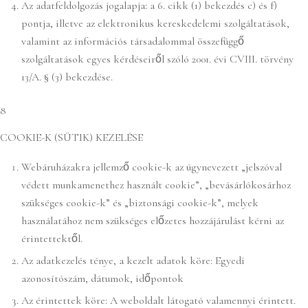
Az adatfeldolgozás jogalapja: a 6. cikk (1) bekezdés c) és f)
pontja, illetve az elektronikus kereskedelemi szolgáltatások,
valamint az információs társadalommal összefüggő
szolgáltatások egyes kérdéseiről szóló 2001. évi CVIII. törvény
13/A. § (3) bekezdése.
8
COOKIE-K (SÜTIK) KEZELÉSE
Webáruházakra jellemző cookie-k az úgynevezett „jelszóval
védett munkamenethez használt cookie”, „bevásárlókosárhoz
szükséges cookie-k” és „biztonsági cookie-k”, melyek
használatához nem szükséges előzetes hozzájárulást kérni az
érintettektől.
Az adatkezelés ténye, a kezelt adatok köre: Egyedi
azonosítószám, dátumok, időpontok
Az érintettek köre: A weboldalt látogató valamennyi érintett.