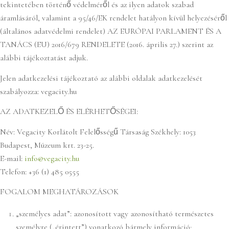
tekintetében történő védelméről és az ilyen adatok szabad
áramlásáról, valamint a 95/46/EK rendelet hatályon kívül helyezéséről
(általános adatvédelmi rendelet) AZ EURÓPAI PARLAMENT ÉS A
TANÁCS (EU) 2016/679 RENDELETE (2016. április 27.) szerint az
alábbi tájékoztatást adjuk.
Jelen adatkezelési tájékoztató az alábbi oldalak adatkezelését
szabályozza: vegacity.hu
AZ ADATKEZELŐ ÉS ELÉRHETŐSÉGEI:
Név: Vegacity Korlátolt Felelősségű Társaság Székhely: 1053
Budapest, Múzeum krt. 23-25.
E-mail:
info@vegacity.hu
Telefon: +36 (1) 485 0555
FOGALOM MEGHATÁROZÁSOK
„személyes adat”: azonosított vagy azonosítható természetes
személyre („érintett”) vonatkozó bármely információ;