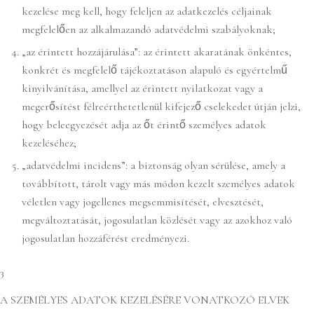
kezelése meg kell, hogy feleljen az adatkezelés céljainak
megfelelően az alkalmazandó adatvédelmi szabályoknak;
„az érintett hozzájárulása”: az érintett akaratának önkéntes,
konkrét és megfelelő tájékoztatáson alapuló és egyértelmű
kinyilvánítása, amellyel az érintett nyilatkozat vagy a
megerősítést félreérthetetlenül kifejező cselekedet útján jelzi,
hogy beleegyezését adja az őt érintő személyes adatok
kezeléséhez;
„adatvédelmi incidens”: a biztonság olyan sérülése, amely a
továbbított, tárolt vagy más módon kezelt személyes adatok
véletlen vagy jogellenes megsemmisítését, elvesztését,
megváltoztatását, jogosulatlan közlését vagy az azokhoz való
jogosulatlan hozzáférést eredményezi.
3
A SZEMÉLYES ADATOK KEZELÉSÉRE VONATKOZÓ ELVEK