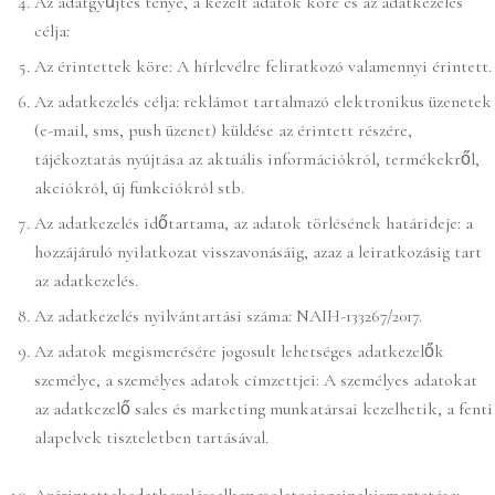
Az adatgyűjtés ténye, a kezelt adatok köre és az adatkezelés
célja:
Az érintettek köre: A hírlevélre feliratkozó valamennyi érintett.
Az adatkezelés célja: reklámot tartalmazó elektronikus üzenetek
(e-mail, sms, push üzenet) küldése az érintett részére,
tájékoztatás nyújtása az aktuális információkról, termékekről,
akciókról, új funkciókról stb.
Az adatkezelés időtartama, az adatok törlésének határideje: a
hozzájáruló nyilatkozat visszavonásáig, azaz a leiratkozásig tart
az adatkezelés.
Az adatkezelés nyilvántartási száma: NAIH-133267/2017.
Az adatok megismerésére jogosult lehetséges adatkezelők
személye, a személyes adatok címzettjei: A személyes adatokat
az adatkezelő sales és marketing munkatársai kezelhetik, a fenti
alapelvek tiszteletben tartásával.
Azérintettekadatkezelésselkapcsolatosjogainakismertetése: