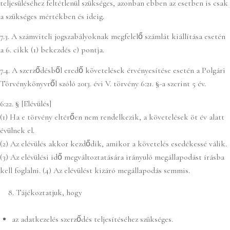
teljesüléséhez feltétlenül szükséges, azonban ebben az esetben is csak
a szükséges mértékben és ideig.
7.3. A számviteli jogszabályoknak megfelelő számlát kiállítása esetén
a 6. cikk (1) bekezdés c) pontja.
7.4. A szerződésből eredő követelések érvényesítése esetén a Polgári
Törvénykönyvről szóló 2013. évi V. törvény 6:21. §-a szerint 5 év.
6:22. § [Elévülés]
(1) Ha e törvény eltérően nem rendelkezik, a követelések öt év alatt
évülnek el.
(2) Az elévülés akkor kezdődik, amikor a követelés esedékessé válik.
(3) Az elévülési idő megváltoztatására irányuló megállapodást írásba
kell foglalni. (4) Az elévülést kizáró megállapodás semmis.
Tájékoztatjuk, hogy
az adatkezelés szerződés teljesítéséhez szükséges.