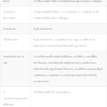
Jelszó
A felhasználói fiókba történő biztonságos belépést szolgálja.
Vezeték-és
A kapcsolatfelvételhez, a vásárláshoz és a szabályszerű
keresztnév
számla kiállításához szükséges.
E-mail cím
Kapcsolattartás.
Telefonszám
Kapcsolattartás, a számlázással, vagy a szállítással
kapcsolatos kérdések hatékonyabb egyeztetése.
Számlázási név és
A szabályszerű számla kiállítása, továbbá a szerződés
cím
létrehozása, tartalmának meghatározása, módosítása,
teljesítésének figyelemmel kísérése, az abból származó díjak
számlázása, valamint az azzal kapcsolatos követelések
érvényesítése.
A
Technikai művelet végrehajtása.
vásárlás/regisztráció
időpontja