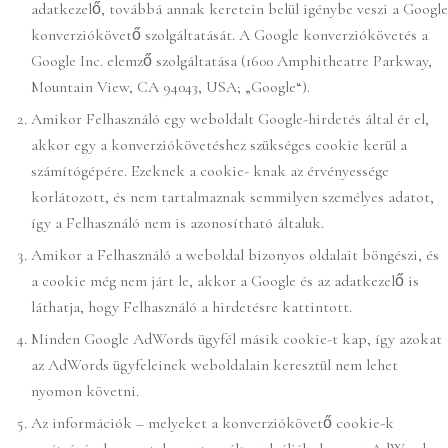
adatkezelő, továbbá annak keretein belül igénybe veszi a Google
konverziókövető szolgáltatását. A Google konverziókövetés a
Google Inc. elemző szolgáltatása (1600 Amphitheatre Parkway,
Mountain View, CA 94043, USA; „Google“).
Amikor Felhasználó egy weboldalt Google-hirdetés által ér el,
akkor egy a konverziókövetéshez szükséges cookie kerül a
számítógépére. Ezeknek a cookie- knak az érvényessége
korlátozott, és nem tartalmaznak semmilyen személyes adatot,
így a Felhasználó nem is azonosítható általuk.
Amikor a Felhasználó a weboldal bizonyos oldalait böngészi, és
a cookie még nem járt le, akkor a Google és az adatkezelő is
láthatja, hogy Felhasználó a hirdetésre kattintott.
Minden Google AdWords ügyfél másik cookie-t kap, így azokat
az AdWords ügyfeleinek weboldalain keresztül nem lehet
nyomon követni.
Az információk – melyeket a konverziókövető cookie-k