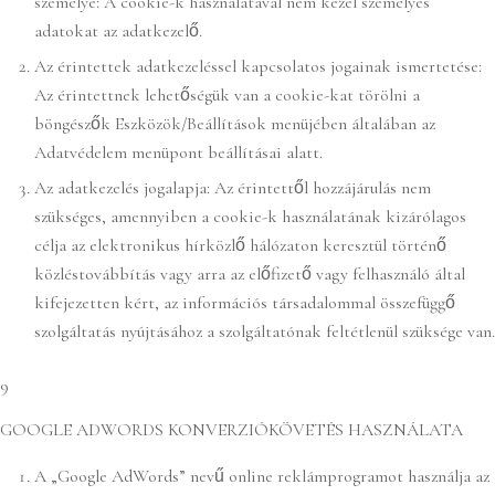
személye: A cookie-k használatával nem kezel személyes
adatokat az adatkezelő.
Az érintettek adatkezeléssel kapcsolatos jogainak ismertetése:
Az érintettnek lehetőségük van a cookie-kat törölni a
böngészők Eszközök/Beállítások menüjében általában az
Adatvédelem menüpont beállításai alatt.
Az adatkezelés jogalapja: Az érintettől hozzájárulás nem
szükséges, amennyiben a cookie-k használatának kizárólagos
célja az elektronikus hírközlő hálózaton keresztül történő
közléstovábbítás vagy arra az előfizető vagy felhasználó által
kifejezetten kért, az információs társadalommal összefüggő
szolgáltatás nyújtásához a szolgáltatónak feltétlenül szüksége van.
9
GOOGLE ADWORDS KONVERZIÓKÖVETÉS HASZNÁLATA
A „Google AdWords” nevű online reklámprogramot használja az