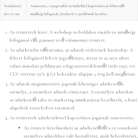
Számlázási
Azonosítás, a megrendelt termékekkel kapcsolatosan felmerülő
név és cím
minőségi kifogások, kérdések és problémák kezelése.
Az érintettek köre: A webshop weboldalon vásárló és minőségi
kifogással élő, panaszt tevő valamennyi érintett.
Az adatkezelés időtartama, az adatok törlésének határideje: A
felvett kifogásról felvett jegyzőkönyv, átirat és az arra adott
válasz másolati példányait a fogyasztóvédelemről szóló 1997. évi
CLV. törvény 17/A. § (7) bekezdése alapján 5 évig kell megőrizni.
Az adatok megismerésére jogosult lehetséges adatkezelők
személye, a személyes adatok címzettjei: A személyes adatokat
az adatkezelő sales és marketing munkatársai kezelhetik, a fenti
alapelvek tiszteletben tartásával.
Az érintettek adatkezeléssel kapcsolatos jogainak ismertetése:
Az érintett kérelmezheti az adatkezelőtől a rá vonatkozó
személyes adatokhoz való hozzáférést, azok helyesbítését,