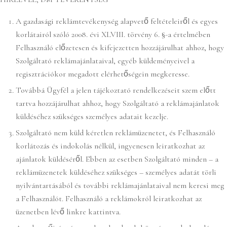
A gazdasági reklámtevékenység alapvető feltételeiről és egyes
korlátairól szóló 2008. évi XLVIII. törvény 6. §-a értelmében
Felhasználó előzetesen és kifejezetten hozzájárulhat ahhoz, hogy
Szolgáltató reklámajánlataival, egyéb küldeményeivel a
regisztrációkor megadott elérhetőségein megkeresse.
Továbbá Ügyfél a jelen tájékoztató rendelkezéseit szem előtt
tartva hozzájárulhat ahhoz, hogy Szolgáltató a reklámajánlatok
küldéséhez szükséges személyes adatait kezelje.
Szolgáltató nem küld kéretlen reklámüzenetet, és Felhasználó
korlátozás és indokolás nélkül, ingyenesen leiratkozhat az
ajánlatok küldéséről. Ebben az esetben Szolgáltató minden – a
reklámüzenetek küldéséhez szükséges – személyes adatát törli
nyilvántartásából és további reklámajánlataival nem keresi meg
a Felhasználót. Felhasználó a reklámokról leiratkozhat az
üzenetben lévő linkre kattintva.