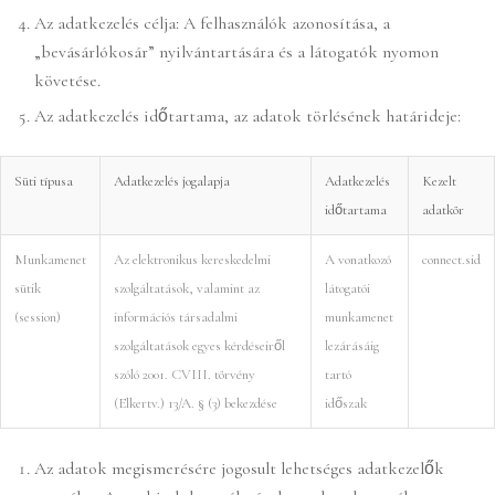
Az adatkezelés célja: A felhasználók azonosítása, a
„bevásárlókosár” nyilvántartására és a látogatók nyomon
követése.
Az adatkezelés időtartama, az adatok törlésének határideje:
Süti típusa
Adatkezelés jogalapja
Adatkezelés
Kezelt
időtartama
adatkör
Munkamenet
Az elektronikus kereskedelmi
A vonatkozó
connect.sid
sütik
szolgáltatások, valamint az
látogatói
(session)
információs társadalmi
munkamenet
szolgáltatások egyes kérdéseiről
lezárásáig
szóló 2001. CVIII. törvény
tartó
(Elkertv.) 13/A. § (3) bekezdése
időszak
Az adatok megismerésére jogosult lehetséges adatkezelők