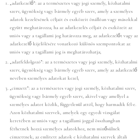
„adatkezelő”: az a természetes vagy jogi személy, közhatalmi
szerv, ügynökség vagy bármely egyéb szerv, amely a személyes
adatok kezelésének céljait és eszközeit önállóan vagy másokkal
együtt meghatározza; ha az adatkezelés céljait és eszközeit az
uniós vagy a tagállami jog határozza meg, az adatkezelőt vagy az
adatkezelő kijelölésére vonatkozó különös szempontokat az
uniós vagy a tagállami jog is meghatározhatja;
„adatfeldolgozó”: az a természetes vagy jogi személy, közhatalmi
szerv, ügynökség vagy bármely egyéb szerv, amely az adatkezelő
nevében személyes adatokat kezel;
„címzett”: az a természetes vagy jogi személy, közhatalmi szerv,
ügynökség vagy bármely egyéb szerv, akivel vagy amellyel a
személyes adatot közlik, függetlenül attól, hogy harmadik fél-e.
Azon közhatalmi szervek, amelyek egy egyedi vizsgálat
keretében az uniós vagy a tagállami joggal összhangban
férhetnek hozzá személyes adatokhoz, nem minősülnek
címzettnek; az említett adatok e közhatalmi szervek általi