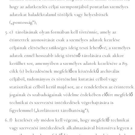
hogy az adatkezelés céljai szempontjából pontatlan személyes
adatokat haladéktalanul töröljék vagy helyesbítsék
(„pontosság”);
e) tárolásának olyan formában kell történnie, amely az
érintettek azonosítását csak a személyes adatok kezelése
céljainak eléréséhez szükséges ideig teszi lehetővé; a személyes
adatok ennél hosszabb ideig történő tárolására csak akkor
kerülhet sor, amennyiben a személyes adatok kezelésére a 89.
cikk (1) bekezdésének megfelelően közérdekű archiválás
céljából, tudományos és történelmi kutatási célból vagy
statisztikai célból kerül majd sor, az e rendeletben az érintettek
jogainak és szabadságainak védelme érdekében előírt megfelelő
technikai és szervezési intézkedések végrehajtására is
figyelemmel („korlátozott tárolhatóság”);
f) kezelését oly módon kell végezni, hogy megfelelő technikai
vagy szervezési intézkedések alkalmazásával biztosítva legyen a