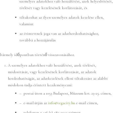
személyes adatokhoz való hozzáférést, azok helyesbítését,
törlését vagy kezelésének korlátozását, és
tiltakozhat az ilyen személyes adatok kezelése ellen,
valamint
az érintettnek joga van az adathordozhatósághoz,
továbbá a hozzájárulás
bármely időpontban történő visszavonásához.
A személyes adatokhoz való hozzáférést, azok törlését,
módosítását, vagy kezelésének korlátozását, az adatok
hordozhatóságát, az adatkezelések elleni tiltakozást az alábbi
módokon tudja érintett kezdeményezni:
– postai úton a 1053 Budapest, Múzeum krt. 23-25. címen,
– e-mail útján az
info@vegacity.hu
e-mail címen,
– telefonon a +36 (1) 485 0555 számon.