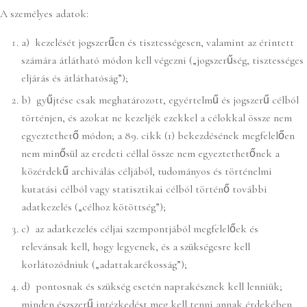
A személyes adatok:
a) kezelését jogszerűen és tisztességesen, valamint az érintett
számára átlátható módon kell végezni („jogszerűség, tisztességes
eljárás és átláthatóság”);
b) gyűjtése csak meghatározott, egyértelmű és jogszerű célból
történjen, és azokat ne kezeljék ezekkel a célokkal össze nem
egyeztethető módon; a 89. cikk (1) bekezdésének megfelelően
nem minősül az eredeti céllal össze nem egyeztethetőnek a
közérdekű archiválás céljából, tudományos és történelmi
kutatási célból vagy statisztikai célból történő további
adatkezelés („célhoz kötöttség”);
c) az adatkezelés céljai szempontjából megfelelőek és
relevánsak kell, hogy legyenek, és a szükségesre kell
korlátozódniuk („adattakarékosság”);
d) pontosnak és szükség esetén naprakésznek kell lenniük;
minden észszerű intézkedést meg kell tenni annak érdekében,