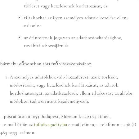
törlését vagy kezelésének korlátozását, és
tiltakozhat az ilyen személyes adatok kezelése ellen,
valamint
az érintettnek joga van az adathordozhatósághoz,
továbbá a hozzájárulás
bármely időpontban történő visszavonásához.
A személyes adatokhoz való hozzáférést, azok törlését,
módosítását, vagy kezelésének korlátozását, az adatok
hordozhatóságát, az adatkezelések elleni tiltakozást az alábbi
módokon tudja érintett kezdeményezni:
– postai úton a 1053 Budapest, Múzeum krt. 23-25.címen,
– e-mail útján az
info@vegacity.hu
e-mail címen, – telefonon a +36 (1)
485 0555 számon.