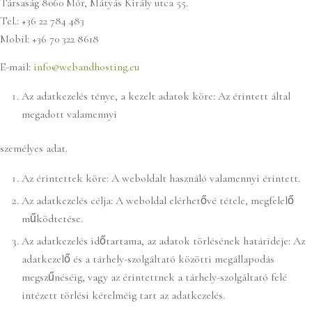
Társaság 8060 Mór, Mátyás Király utca 55.
Tel.: +36 22 784 483
Mobil: +36 70 322 8618
E-mail:
info@webandhosting.eu
Az adatkezelés ténye, a kezelt adatok köre: Az érintett által
megadott valamennyi
személyes adat.
Az érintettek köre: A weboldalt használó valamennyi érintett.
Az adatkezelés célja: A weboldal elérhetővé tétele, megfelelő
működtetése.
Az adatkezelés időtartama, az adatok törlésének határideje: Az
adatkezelő és a tárhely-szolgáltató közötti megállapodás
megszűnéséig, vagy az érintettnek a tárhely-szolgáltató felé
intézett törlési kérelméig tart az adatkezelés.