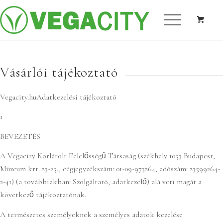
Vásárlói tájékoztató
Vegacity.huAdatkezelési tájékoztató
1
BEVEZETÉS
A Vegacity Korlátolt Felelősségű Társaság (székhely 1053 Budapest,
Múzeum krt. 23-25., cégjegyzékszám: 01-09-973264, adószám: 23599264-
2-41) (a továbbiakban: Szolgáltató, adatkezelő) alá veti magát a
következő tájékoztatónak.
A természetes személyeknek a személyes adatok kezelése