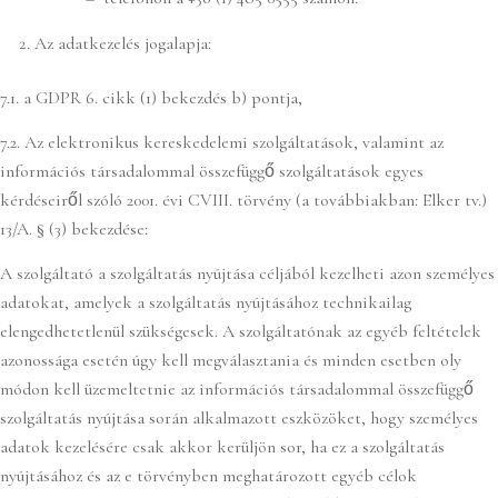
Az adatkezelés jogalapja:
7.1. a GDPR 6. cikk (1) bekezdés b) pontja,
7.2. Az elektronikus kereskedelemi szolgáltatások, valamint az
információs társadalommal összefüggő szolgáltatások egyes
kérdéseiről szóló 2001. évi CVIII. törvény (a továbbiakban: Elker tv.)
13/A. § (3) bekezdése:
A szolgáltató a szolgáltatás nyújtása céljából kezelheti azon személyes
adatokat, amelyek a szolgáltatás nyújtásához technikailag
elengedhetetlenül szükségesek. A szolgáltatónak az egyéb feltételek
azonossága esetén úgy kell megválasztania és minden esetben oly
módon kell üzemeltetnie az információs társadalommal összefüggő
szolgáltatás nyújtása során alkalmazott eszközöket, hogy személyes
adatok kezelésére csak akkor kerüljön sor, ha ez a szolgáltatás
nyújtásához és az e törvényben meghatározott egyéb célok