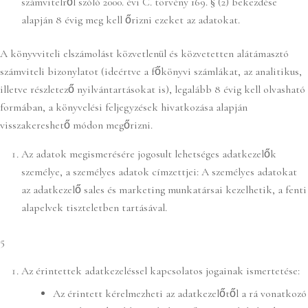
számvitelről szóló 2000. évi C. törvény 169. § (2) bekezdése
alapján 8 évig meg kell őrizni ezeket az adatokat.
A könyvviteli elszámolást közvetlenül és közvetetten alátámasztó
számviteli bizonylatot (ideértve a főkönyvi számlákat, az analitikus,
illetve részletező nyilvántartásokat is), legalább 8 évig kell olvasható
formában, a könyvelési feljegyzések hivatkozása alapján
visszakereshető módon megőrizni.
Az adatok megismerésére jogosult lehetséges adatkezelők
személye, a személyes adatok címzettjei: A személyes adatokat
az adatkezelő sales és marketing munkatársai kezelhetik, a fenti
alapelvek tiszteletben tartásával.
5
Az érintettek adatkezeléssel kapcsolatos jogainak ismertetése:
Az érintett kérelmezheti az adatkezelőtől a rá vonatkozó