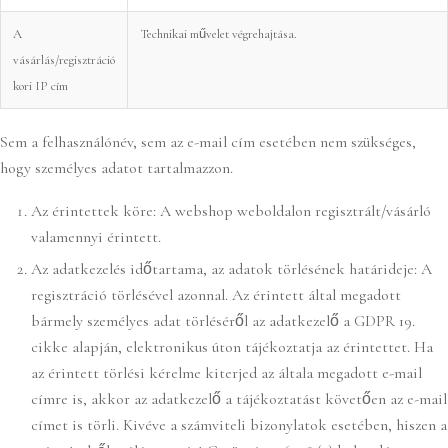
A
Technikai művelet végrehajtása.
vásárlás/regisztráció
kori IP cím
Sem a felhasználónév, sem az e-mail cím esetében nem szükséges,
hogy személyes adatot tartalmazzon.
Az érintettek köre: A webshop weboldalon regisztrált/vásárló
valamennyi érintett.
Az adatkezelés időtartama, az adatok törlésének határideje: A
regisztráció törlésével azonnal. Az érintett által megadott
bármely személyes adat törléséről az adatkezelő a GDPR 19.
cikke alapján, elektronikus úton tájékoztatja az érintettet. Ha
az érintett törlési kérelme kiterjed az általa megadott e-mail
címre is, akkor az adatkezelő a tájékoztatást követően az e-mail
címet is törli. Kivéve a számviteli bizonylatok esetében, hiszen a