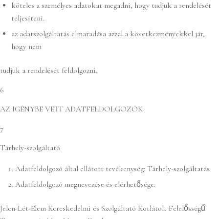
köteles a személyes adatokat megadni, hogy tudjuk a rendelését
teljesíteni.
az adatszolgáltatás elmaradása azzal a következményekkel jár,
hogy nem
tudjuk a rendelését feldolgozni.
6
AZ IGÉNYBE VETT ADATFELDOLGOZÓK
7
Tárhely-szolgáltató
Adatfeldolgozó által ellátott tevékenység: Tárhely-szolgáltatás
Adatfeldolgozó megnevezése és elérhetősége:
Jelen-Lét-Elem Kereskedelmi és Szolgáltató Korlátolt Felelősségű