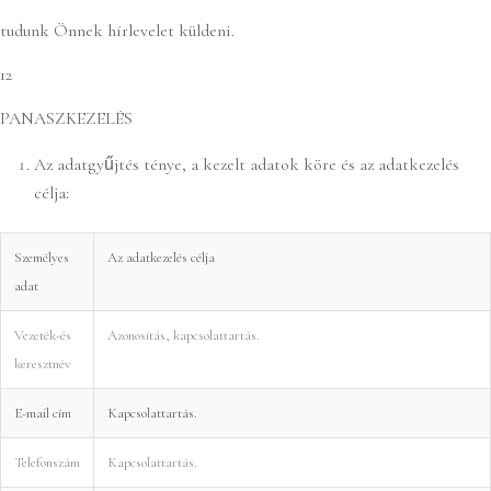
tudunk Önnek hírlevelet küldeni.
12
PANASZKEZELÉS
Az adatgyűjtés ténye, a kezelt adatok köre és az adatkezelés
célja:
Személyes
Az adatkezelés célja
adat
Vezeték-és
Azonosítás, kapcsolattartás.
keresztnév
E-mail cím
Kapcsolattartás.
Telefonszám
Kapcsolattartás.